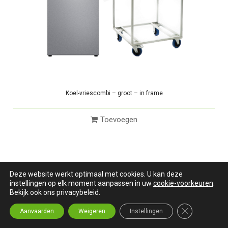
Koel-vriescombi – groot – in frame
Toevoegen
Deze website werkt optimaal met cookies. U kan deze
instellingen op elk moment aanpassen in uw
cookie-voorkeuren
.
Bekijk ook ons privacybeleid.
Close GDPR C
Aanvaarden
Weigeren
Instellingen