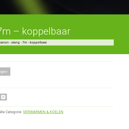
7m – koppelbaar
anon - slang - 7m - koppelbaar
egen
_Wa
Categorie:
VERWARMEN & KOELEN