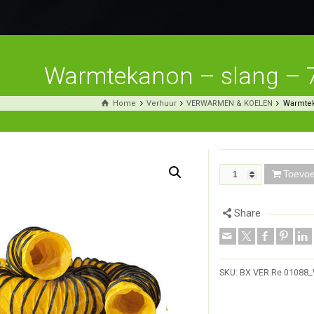
Warmtekanon – slang – 
Home
Verhuur
VERWARMEN & KOELEN
Warmtek
Toevo
Share
SKU:
BX.VER.Re.01088