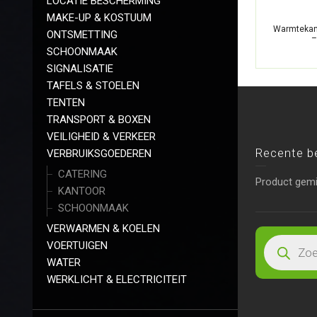
LOCATIE BESCHERMING
MAKE-UP & KOSTUUM
Warmtekan
ONTSMETTING
–
SCHOONMAAK
SIGNALISATIE
TAFELS & STOELEN
TENTEN
TRANSPORT & BOXEN
VEILIGHEID & VERKEER
Recente b
VERBRUIKSGOEDEREN
CATERING
Product gem
KANTOOR
SCHOONMAAK
VERWARMEN & KOELEN
VOERTUIGEN
WATER
WERKLICHT & ELECTRICITEIT