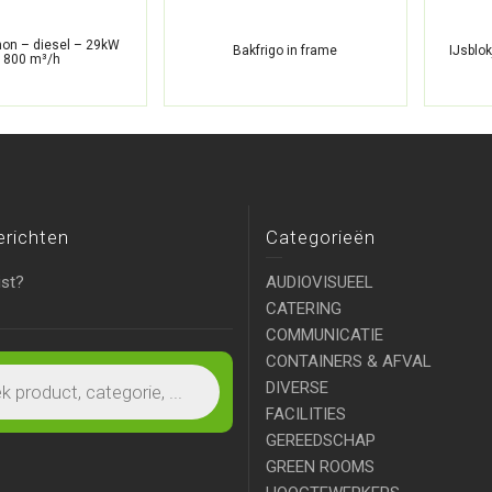
on – diesel – 29kW
Bakfrigo in frame
IJsblo
 800 m³/h
erichten
Categorieën
ist?
AUDIOVISUEEL
CATERING
COMMUNICATIE
CONTAINERS & AFVAL
DIVERSE
FACILITIES
GEREEDSCHAP
GREEN ROOMS