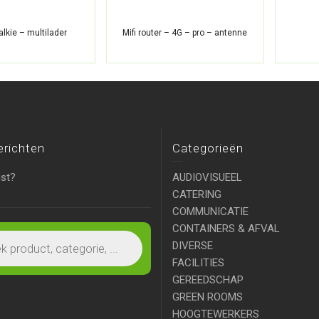
alkie – multilader
Mifi router – 4G – pro – antenne
erichten
Categorieën
ist?
AUDIOVISUEEL
CATERING
COMMUNICATIE
CONTAINERS & AFVAL
DIVERSE
FACILITIES
GEREEDSCHAP
GREEN ROOMS
HOOGTEWERKERS