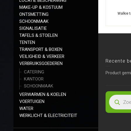
LOCATIE BESCHERMING
MAKE-UP & KOSTUUM
Walkie t
ONTSMETTING
SCHOONMAAK
SIGNALISATIE
TAFELS & STOELEN
TENTEN
TRANSPORT & BOXEN
VEILIGHEID & VERKEER
Recente b
VERBRUIKSGOEDEREN
CATERING
Product gem
KANTOOR
SCHOONMAAK
VERWARMEN & KOELEN
VOERTUIGEN
WATER
WERKLICHT & ELECTRICITEIT