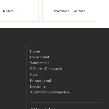
Modem – 3G
Smartphone – Samsung
M
Home
Uw account
Winkelmand
Offerte / Reservatie
Over ons
Privacybeleid
Disclaimer
Algemene Voorwaarden