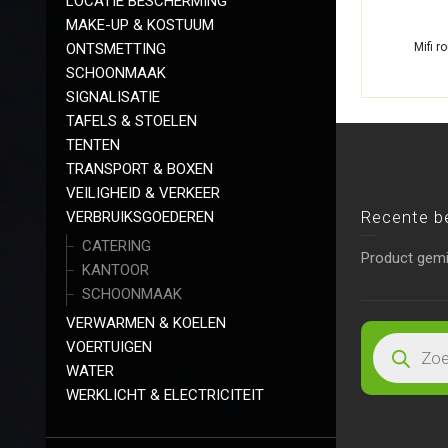
LOCATIE BESCHERMING
MAKE-UP & KOSTUUM
ONTSMETTING
Mifi r
SCHOONMAAK
SIGNALISATIE
TAFELS & STOELEN
TENTEN
TRANSPORT & BOXEN
VEILIGHEID & VERKEER
Recente b
VERBRUIKSGOEDEREN
CATERING
Product gem
KANTOOR
SCHOONMAAK
VERWARMEN & KOELEN
VOERTUIGEN
WATER
WERKLICHT & ELECTRICITEIT