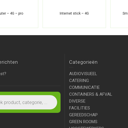
outer – 4G – pro
Internet stick – 4G
Sm
erichten
Categorieën
ist?
AUDIOVISUEEL
CATERING
COMMUNICATIE
CONTAINERS & AFVAL
DIVERSE
FACILITIES
GEREEDSCHAP
GREEN ROOMS