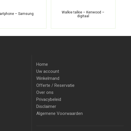
Walkie talkie – Kenwood –
O
artphone – Samsung
digitaal
Home
Uw account
Winkelmand
Offerte / Reservatie
Over ons
Privacybeleid
Disclaimer
Algemene Voorwaarden