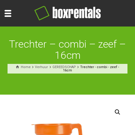
Trechter – combi – zeef –
16cm
Home
Verhuur
GEREEDSCHAP
Trechter - combi - zeef -
16cm