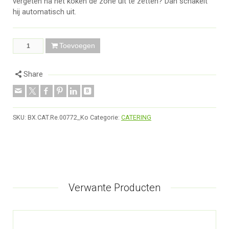
vergeten na het koken de zone uit te zetten? Dan schakelt
hij automatisch uit.
Toevoegen
Share
SKU:
BX.CAT.Re.00772_Ko
Categorie:
CATERING
Verwante Producten