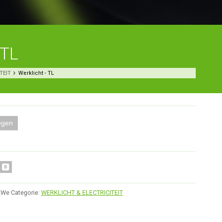
 TL
TEIT
Werklicht - TL
egen
_We
Categorie:
WERKLICHT & ELECTRICITEIT