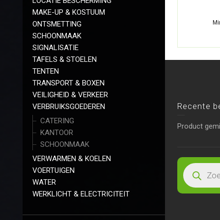
LOCATIE BESCHERMING
MAKE-UP & KOSTUUM
Mi
ONTSMETTING
SCHOONMAAK
SIGNALISATIE
TAFELS & STOELEN
TENTEN
TRANSPORT & BOXEN
VEILIGHEID & VERKEER
Recente b
VERBRUIKSGOEDEREN
CATERING
Product gem
KANTOOR
SCHOONMAAK
VERWARMEN & KOELEN
VOERTUIGEN
WATER
WERKLICHT & ELECTRICITEIT