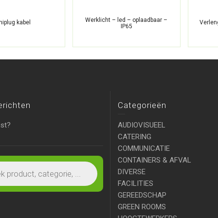
Werklicht – led – oplaadbaar –
niplug kabel
Verle
IP65
erichten
Categorieën
ist?
AUDIOVISUEEL
CATERING
COMMUNICATIE
CONTAINERS & AFVAL
DIVERSE
FACILITIES
GEREEDSCHAP
GREEN ROOMS