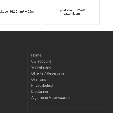
Druppellader – 12/6V –
ngkabel 3G2,5mm² – 25m
Ve
batterijklem
Home
Uw account
Winkelmand
Offerte / Reservatie
Over ons
Privacybeleid
Disclaimer
Algemene Voorwaarden