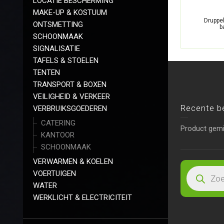
LOCATIE BESCHERMING
MAKE-UP & KOSTUUM
Druppe
ONTSMETTING
b
SCHOONMAAK
SIGNALISATIE
TAFELS & STOELEN
TENTEN
TRANSPORT & BOXEN
VEILIGHEID & VERKEER
Recente b
VERBRUIKSGOEDEREN
CATERING
Product gem
KANTOOR
SCHOONMAAK
VERWARMEN & KOELEN
VOERTUIGEN
WATER
WERKLICHT & ELECTRICITEIT