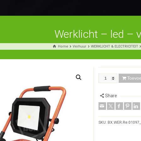
Werklicht – led –
Home
Verhuur
WERKLICHT & ELECTRICITEIT
Toevo
Share
SKU:
BX.WER.Re.01097