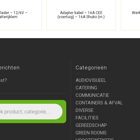
llader – 12/6V –
Adapter kabel – 16A CEE
Werk
atterijklem
(voertuig) – 16A Shuko (m.)
erichten
Categorieën
ist?
AUDIOVISUEEL
CATERING
COMMUNICATIE
CONTAINERS & AFVAL
DIVERSE
FACILITIES
GEREEDSCHAP
GREEN ROOMS