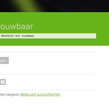
 vouwbaar
Werklicht - led - vouwbaar
egen
_We
Categorie:
WERKLICHT & ELECTRICITEIT