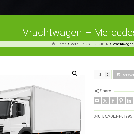
Vrachtwagen – Mercede
Home
Verhuur
VOERTUIGEN
Vrachtwagen 
Toevo
Share
SKU:
BX.VOE.Re.01995_