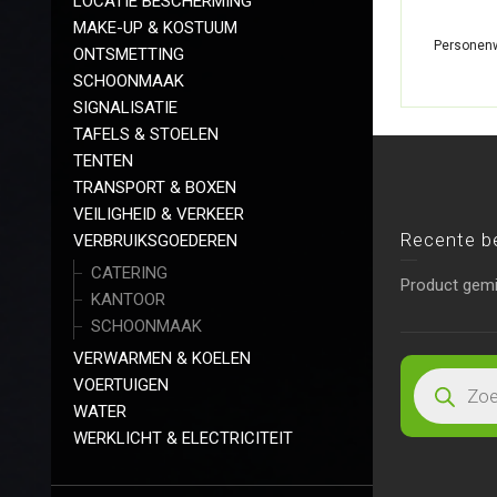
LOCATIE BESCHERMING
MAKE-UP & KOSTUUM
Personenw
ONTSMETTING
SCHOONMAAK
SIGNALISATIE
TAFELS & STOELEN
TENTEN
TRANSPORT & BOXEN
VEILIGHEID & VERKEER
Recente b
VERBRUIKSGOEDEREN
CATERING
Product gem
KANTOOR
SCHOONMAAK
VERWARMEN & KOELEN
VOERTUIGEN
WATER
WERKLICHT & ELECTRICITEIT