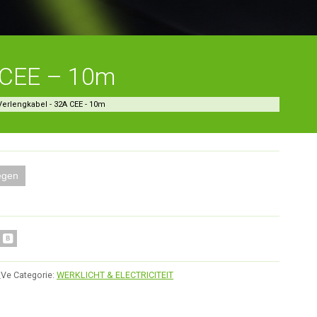
 CEE – 10m
Verlengkabel - 32A CEE - 10m
egen
_Ve
Categorie:
WERKLICHT & ELECTRICITEIT