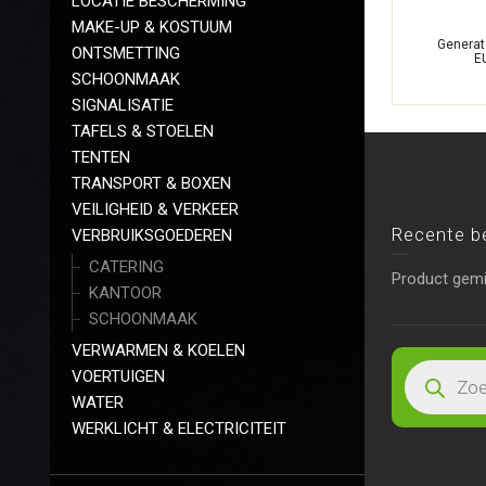
LOCATIE BESCHERMING
MAKE-UP & KOSTUUM
Generat
ONTSMETTING
EU
SCHOONMAAK
SIGNALISATIE
TAFELS & STOELEN
TENTEN
TRANSPORT & BOXEN
VEILIGHEID & VERKEER
Recente b
VERBRUIKSGOEDEREN
CATERING
Product gem
KANTOOR
SCHOONMAAK
VERWARMEN & KOELEN
VOERTUIGEN
WATER
WERKLICHT & ELECTRICITEIT