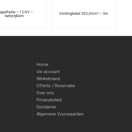
uppellader – 12/6V –
Verlengkabel 3G2,5mm² – 3m
Ve
batterijklem
Home
Uw account
Winkelmand
Offerte / Reservatie
Over ons
Privacybeleid
Disclaimer
Algemene Voorwaarden