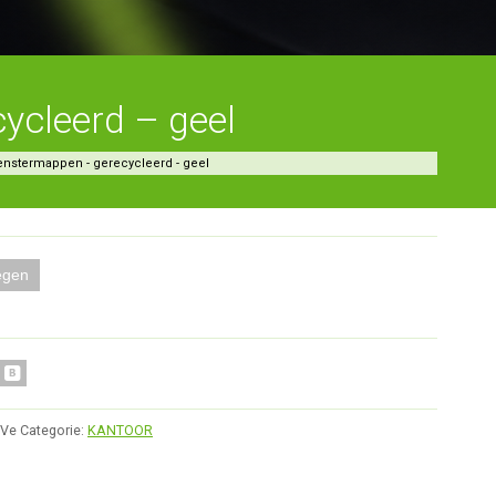
ycleerd – geel
enstermappen - gerecycleerd - geel
egen
_Ve
Categorie:
KANTOOR