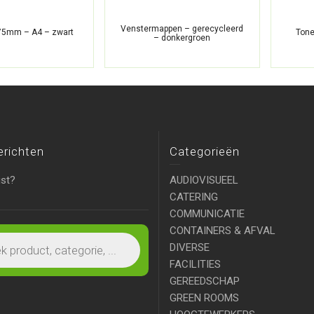
Venstermappen – gerecycleerd
75mm – A4 – zwart
Tone
– donkergroen
erichten
Categorieën
ist?
AUDIOVISUEEL
CATERING
COMMUNICATIE
CONTAINERS & AFVAL
DIVERSE
FACILITIES
GEREEDSCHAP
GREEN ROOMS