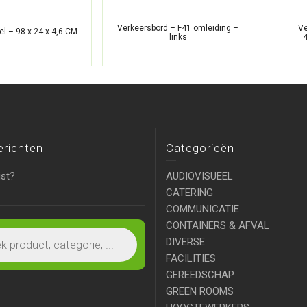
Verkeersbord – F41 omleiding –
Ve
l – 98 x 24 x 4,6 CM
links
erichten
Categorieën
ist?
AUDIOVISUEEL
CATERING
COMMUNICATIE
CONTAINERS & AFVAL
DIVERSE
FACILITIES
GEREEDSCHAP
GREEN ROOMS