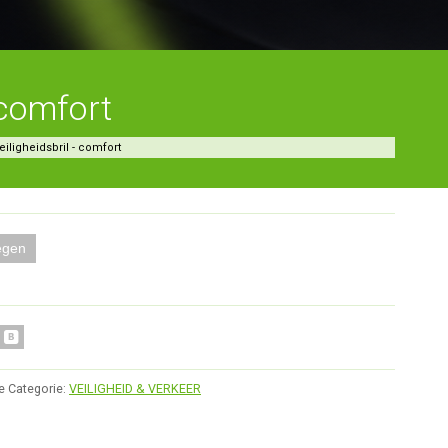
 comfort
eiligheidsbril - comfort
egen
e
Categorie:
VEILIGHEID & VERKEER