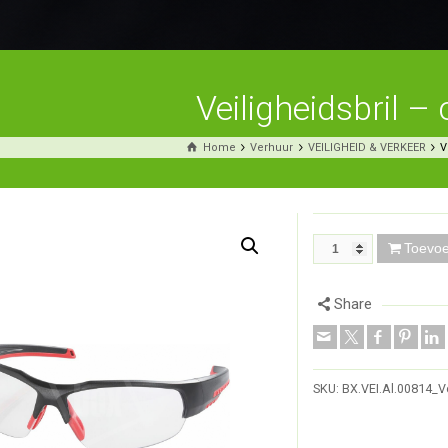
Veiligheidsbril –
Home
Verhuur
VEILIGHEID & VERKEER
V
Toevo
Share
SKU:
BX.VEI.Al.00814_V