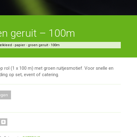
en geruit – 100m
elkleed - papier - groen geruit - 100m
op rol (1 x 100 m) met groen ruitjesmotief. Voor snelle en
ding op set, event of catering.
egen