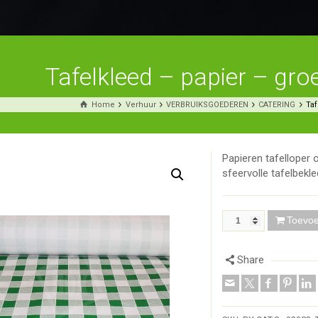
Tafelkleed – papier – gro
Home
Verhuur
VERBRUIKSGOEDEREN
CATERING
Taf
Papieren tafelloper 
sfeervolle tafelbekle
Toevo
Share