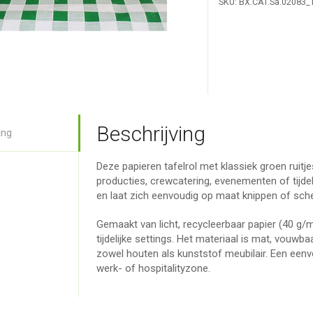
SKU:
BX.CAT.Sa.02083_
Beschrijving
ing
Deze papieren tafelrol met klassiek groen ruitje
producties, crewcatering, evenementen of tijdeli
en laat zich eenvoudig op maat knippen of sche
Gemaakt van licht, recycleerbaar papier (40 g/m
tijdelijke settings. Het materiaal is mat, vouwb
zowel houten als kunststof meubilair. Een een
werk- of hospitalityzone.