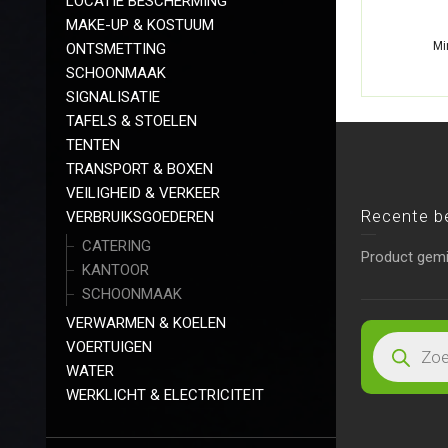
LOCATIE BESCHERMING
MAKE-UP & KOSTUUM
Mi
ONTSMETTING
SCHOONMAAK
SIGNALISATIE
TAFELS & STOELEN
TENTEN
TRANSPORT & BOXEN
VEILIGHEID & VERKEER
Recente b
VERBRUIKSGOEDEREN
CATERING
Product gem
KANTOOR
SCHOONMAAK
VERWARMEN & KOELEN
VOERTUIGEN
WATER
WERKLICHT & ELECTRICITEIT