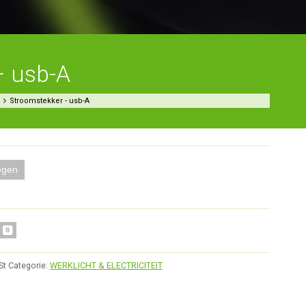
– usb-A
Stroomstekker - usb-A
egen
St
Categorie:
WERKLICHT & ELECTRICITEIT