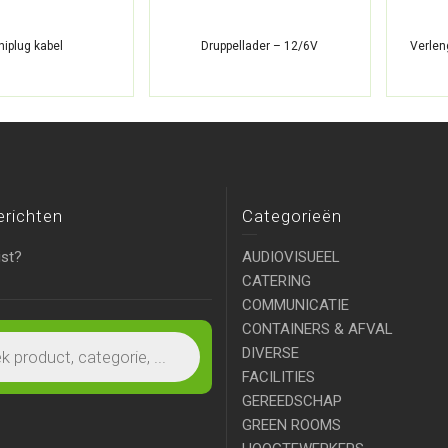
niplug kabel
Druppellader – 12/6V
Verle
erichten
Categorieën
ist?
AUDIOVISUEEL
CATERING
COMMUNICATIE
CONTAINERS & AFVAL
DIVERSE
FACILITIES
GEREEDSCHAP
GREEN ROOMS