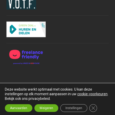
Deze website werkt optimaal met cookies. U kan deze
instellingen op elk moment aanpassen in uw
cookie-voorkeuren
.
Copyright © 2015-2026 BOXrentals bv. Alle rechten
Bekijk ook ons privacybeleid.
voorbehouden.
Privacybeleid
Algemene Voorwaarden
Close GDPR C
Aanvaarden
Weigeren
Instellingen