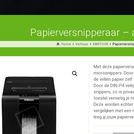
Papierversnipperaar –
Home
Verhuur
KANTOOR
Papierversnip
Met deze papierversn
microsnippers. Door
de vellen papier zelf 
Door de DIN-P4 veilig
snippers, zo is priva
toestel vernietig je 
Deze worden echter n
vergelijken met een
leeg jij jouw papierv