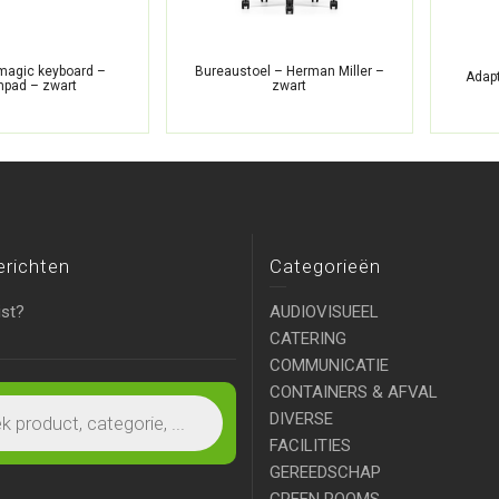
magic keyboard –
Bureaustoel – Herman Miller –
Adap
pad – zwart
zwart
erichten
Categorieën
ist?
AUDIOVISUEEL
CATERING
COMMUNICATIE
CONTAINERS & AFVAL
DIVERSE
FACILITIES
GEREEDSCHAP