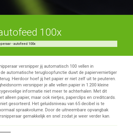
 autofeed 100x
peraar - autofeed 100x
ipperaar versnipper jij automatisch 100 vellen in
 de automatische terugloopfunctie duwt de papiervernietiger
terug. Hierdoor hoef jij het papier er niet zelf uit te peuteren.
heidsnorm versnipper je alle vellen papier in 1.200 kleine
cygevoelige informatie niet meer te achterhalen. Met dit
niet alleen papier, maar ook nietjes, paperclips en creditcards.
iet gesorteerd. Het geluidsniveau van 65 decibel is te
 normaal spraakvolume. Door de uitneembare opvangbak
ersnipperaar gemakkelijk en snel zodat je weer verder kan.