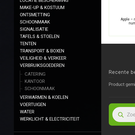
LOCATIE BESCHERMING
MAKE-UP & KOSTUUM
ONTSMETTING
Apple – 
SCHOONMAAK
num
SIGNALISATIE
TAFELS & STOELEN
TENTEN
TRANSPORT & BOXEN
VEILIGHEID & VERKEER
VERBRUIKSGOEDEREN
Recente b
CATERING
KANTOOR
Product gem
SCHOONMAAK
VERWARMEN & KOELEN
VOERTUIGEN
WATER
WERKLICHT & ELECTRICITEIT