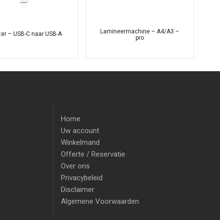
Lamineermachine – A4/A3 –
ter – USB-C naar USB-A
P
pro
Home
Uw account
Winkelmand
Offerte / Reservatie
Over ons
Privacybeleid
Disclaimer
Algemene Voorwaarden