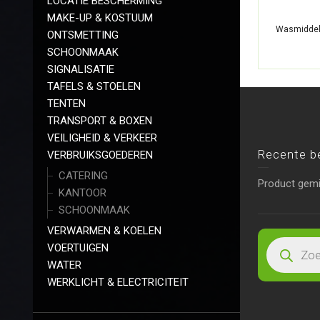
LOCATIE BESCHERMING
MAKE-UP & KOSTUUM
Wasmiddel 
ONTSMETTING
SCHOONMAAK
SIGNALISATIE
TAFELS & STOELEN
TENTEN
TRANSPORT & BOXEN
VEILIGHEID & VERKEER
Recente b
VERBRUIKSGOEDEREN
CATERING
Product gem
KANTOOR
SCHOONMAAK
VERWARMEN & KOELEN
VOERTUIGEN
WATER
WERKLICHT & ELECTRICITEIT