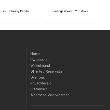
sues – Cheeky Panda
Kledingzakken – 250stuks
H
Home
Uw account
Winkelmand
Offerte / Reservatie
Over ons
Privacybeleid
Disclaimer
Algemene Voorwaarden