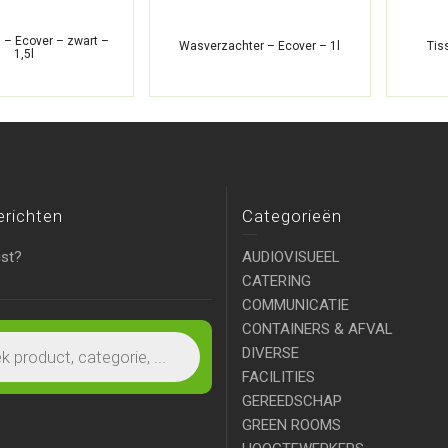
– Ecover – zwart –
Wasverzachter – Ecover – 1l
Tis
1,5l
erichten
Categorieën
ist?
AUDIOVISUEEL
CATERING
COMMUNICATIE
CONTAINERS & AFVAL
DIVERSE
FACILITIES
GEREEDSCHAP
GREEN ROOMS