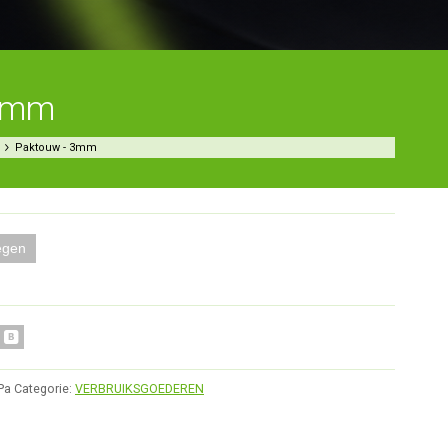
3mm
N
Paktouw - 3mm
egen
Pa
Categorie:
VERBRUIKSGOEDEREN