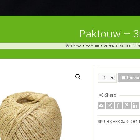
Paktouw – 
Home
Verhuur
VERBRUIKSGOEDERE
Toevo
Share
SKU:
BX.VER.Sa.00084_