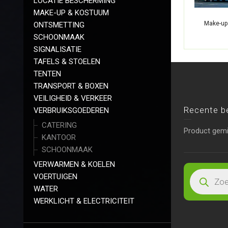
LOCATIE BESCHERMING
MAKE-UP & KOSTUUM
Make-up 
ONTSMETTING
SCHOONMAAK
SIGNALISATIE
TAFELS & STOELEN
TENTEN
TRANSPORT & BOXEN
VEILIGHEID & VERKEER
Recente b
VERBRUIKSGOEDEREN
CATERING
Product gem
KANTOOR
SCHOONMAAK
VERWARMEN & KOELEN
VOERTUIGEN
WATER
WERKLICHT & ELECTRICITEIT