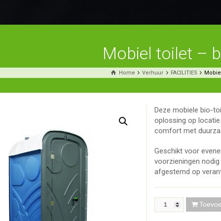
Mobiel toilet – 
Home
Verhuur
FACILITIES
Mobiel
Deze mobiele bio-toil
oplossing op locatie
comfort met duurzaa
Geschikt voor evenem
voorzieningen nodig 
afgestemd op veran
Toevo