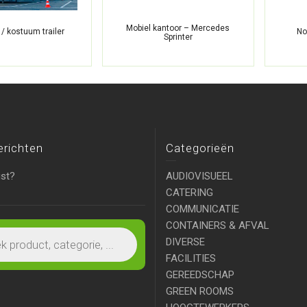
Mobiel kantoor – Mercedes
/ kostuum trailer
No
Sprinter
erichten
Categorieën
ist?
AUDIOVISUEEL
CATERING
COMMUNICATIE
CONTAINERS & AFVAL
DIVERSE
FACILITIES
GEREEDSCHAP
GREEN ROOMS