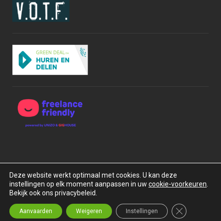
Deze website werkt optimaal met cookies. U kan deze
instellingen op elk moment aanpassen in uw
cookie-voorkeuren
.
Copyright © 2015-2026 BOXrentals bv. Alle rechten
Bekijk ook ons privacybeleid.
voorbehouden.
Privacybeleid
Algemene Voorwaarden
Close GDPR C
Aanvaarden
Weigeren
Instellingen