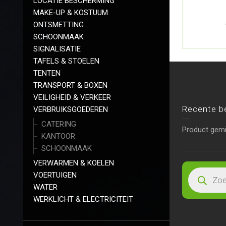
LOCATIE BESCHERMING
MAKE-UP & KOSTUUM
ONTSMETTING
SCHOONMAAK
SIGNALISATIE
TAFELS & STOELEN
TENTEN
TRANSPORT & BOXEN
VEILIGHEID & VERKEER
Recente b
VERBRUIKSGOEDEREN
CATERING
Product gem
KANTOOR
SCHOONMAAK
VERWARMEN & KOELEN
VOERTUIGEN
WATER
WERKLICHT & ELECTRICITEIT