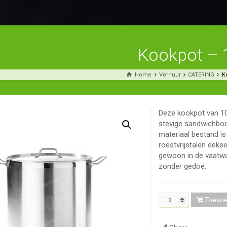
Kookpot – 
Home
Verhuur
CATERING
K
Deze kookpot van 10 l
stevige sandwichbode
materiaal bestand is
roestvrijstalen deks
gewoon in de vaatwa
zonder gedoe.
Toevo