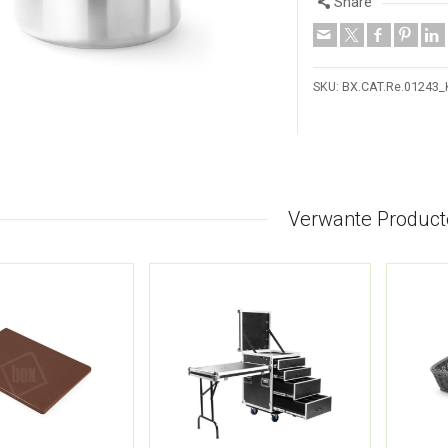
Share
SKU:
BX.CAT.Re.01243_
Verwante Product