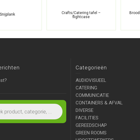
Crafts/Catering tafel –
Brood
Snijplank
flightcase
erichten
Categorieën
ist?
AUDIOVISUEEL
CATERING
COMMUNICATIE
CONTAINERS & AFVAL
DIVERSE
FACILITIES
GEREEDSCHAP
GREEN ROOMS