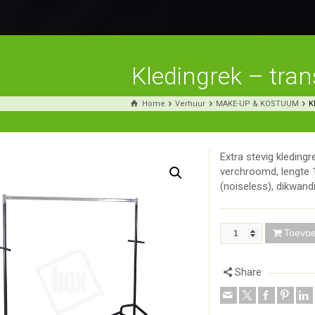
Kledingrek – tran
Home
Verhuur
MAKE-UP & KOSTUUM
K
Extra stevig kleding
verchroomd, lengte 
(noiseless), dikwan
Toevo
Share