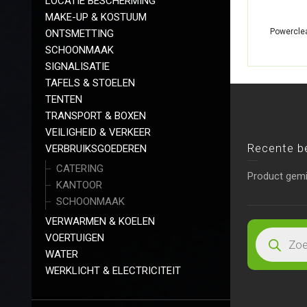
LOCATIE BESCHERMING
MAKE-UP & KOSTUUM
Powerclea
ONTSMETTING
SCHOONMAAK
SIGNALISATIE
TAFELS & STOELEN
TENTEN
TRANSPORT & BOXEN
VEILIGHEID & VERKEER
Recente b
VERBRUIKSGOEDEREN
CATERING
Product gem
KANTOOR
SCHOONMAAK
VERWARMEN & KOELEN
VOERTUIGEN
WATER
WERKLICHT & ELECTRICITEIT