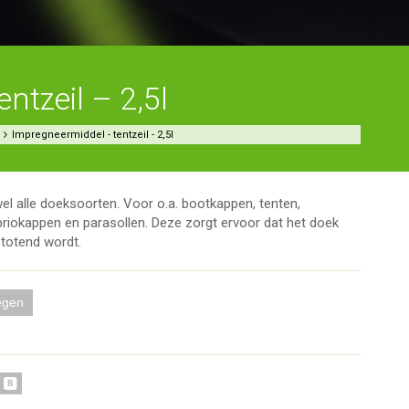
ntzeil – 2,5l
Impregneermiddel - tentzeil - 2,5l
jwel alle doeksoorten. Voor o.a. bootkappen, tenten,
iokappen en parasollen. Deze zorgt ervoor dat het doek
stotend wordt.
egen