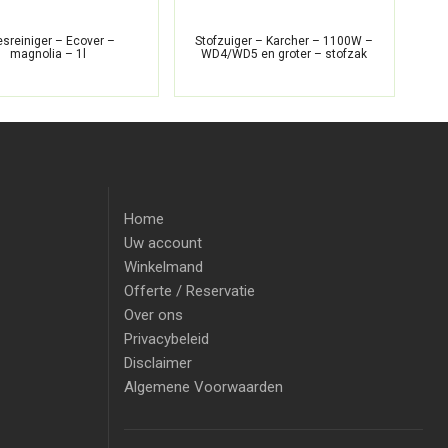
esreiniger – Ecover –
Stofzuiger – Karcher – 1100W –
Al
magnolia – 1l
WD4/WD5 en groter – stofzak
Home
Uw account
Winkelmand
Offerte / Reservatie
Over ons
Privacybeleid
Disclaimer
Algemene Voorwaarden