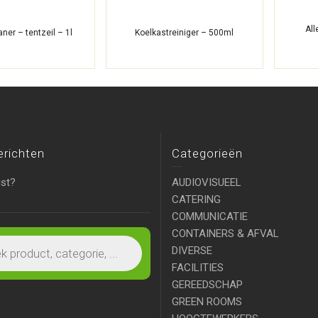
All
ner – tentzeil – 1l
Koelkastreiniger – 500ml
erichten
Categorieën
ist?
AUDIOVISUEEL
CATERING
COMMUNICATIE
CONTAINERS & AFVAL
DIVERSE
FACILITIES
GEREEDSCHAP
GREEN ROOMS