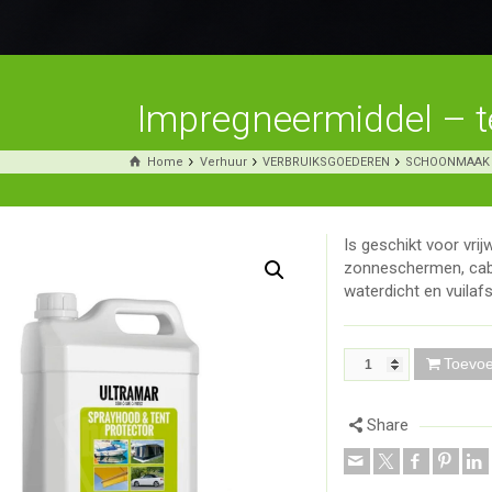
Impregneermiddel – te
Home
Verhuur
VERBRUIKSGOEDEREN
SCHOONMAAK
Is geschikt voor vri
zonneschermen, cabr
waterdicht en vuilaf
Toevo
Share