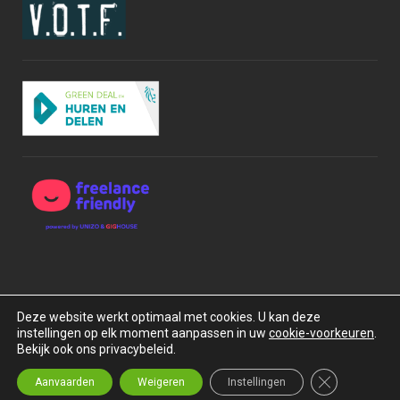
Deze website werkt optimaal met cookies. U kan deze
instellingen op elk moment aanpassen in uw
cookie-voorkeuren
.
Copyright © 2015-2026 BOXrentals bv. Alle rechten
Bekijk ook ons privacybeleid.
voorbehouden.
Privacybeleid
Algemene Voorwaarden
Close GDPR C
Aanvaarden
Weigeren
Instellingen