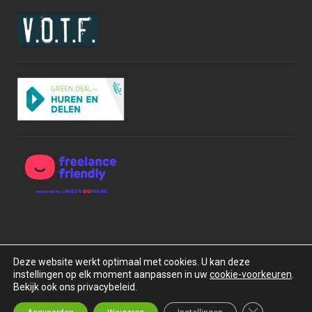
Deze website werkt optimaal met cookies. U kan deze
instellingen op elk moment aanpassen in uw
cookie-voorkeuren
.
Copyright © 2015-2026 BOXrentals bv. Alle rechten
Bekijk ook ons privacybeleid.
voorbehouden.
Privacybeleid
Algemene Voorwaarden
Close GDPR C