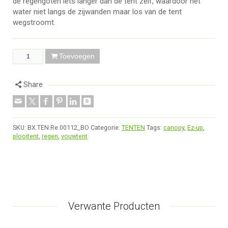
de regengoten iets langer dan de tent zelf, waardoor het
water niet langs de zijwanden maar los van de tent
wegstroomt.
Toevoegen
Share
SKU:
BX.TEN.Re.00112_BO
Categorie:
TENTEN
Tags:
canopy
,
Ez-up
,
plooitent
,
regen
,
vouwtent
Verwante Producten