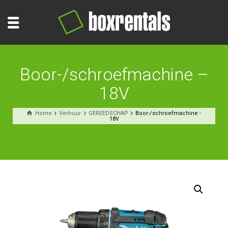
Boor-/schroefmachine –
18V
Home
Verhuur
GEREEDSCHAP
Boor-/schroefmachine -
18V