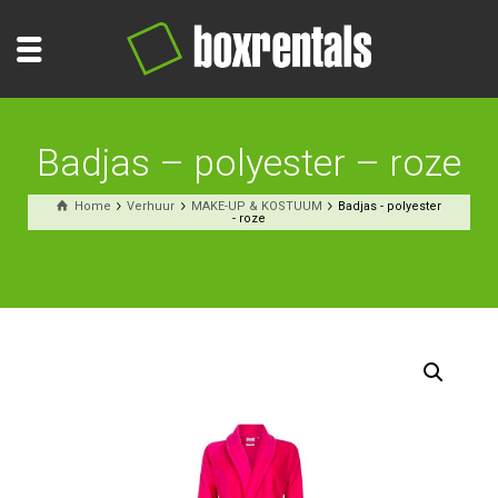
Badjas – polyester – roze
Home
Verhuur
MAKE-UP & KOSTUUM
Badjas - polyester
- roze