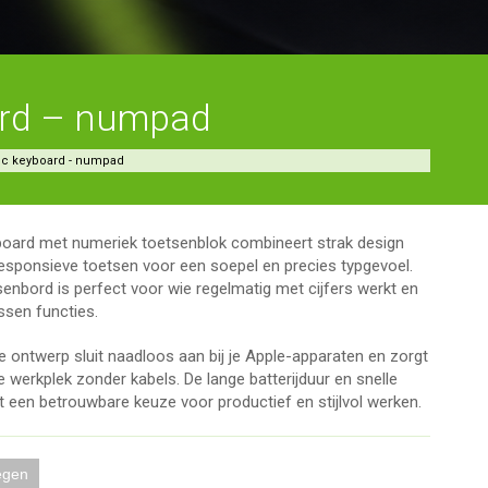
ard – numpad
ic keyboard - numpad
board met numeriek toetsenblok combineert strak design
esponsieve toetsen voor een soepel en precies typgevoel.
senbord is perfect voor wie regelmatig met cijfers werkt en
ssen functies.
e ontwerp sluit naadloos aan bij je Apple-apparaten en zorgt
werkplek zonder kabels. De lange batterijduur en snelle
 een betrouwbare keuze voor productief en stijlvol werken.
egen