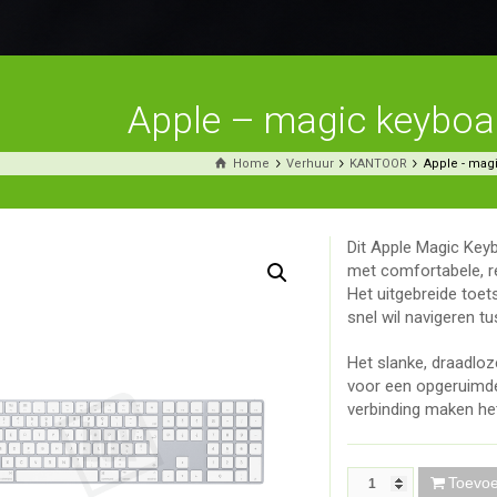
Apple – magic keybo
Home
Verhuur
KANTOOR
Apple - mag
Dit Apple Magic Key
met comfortabele, r
Het uitgebreide toet
snel wil navigeren tu
Het slanke, draadloz
voor een opgeruimde 
verbinding maken het
Toevo