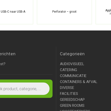
App
 USB-C naar USB-A
Perforator – groot
erichten
Categorieën
ist?
AUDIOVISUEEL
CATERING
COMMUNICATIE
CONTAINERS & AFVAL
DIVERSE
FACILITIES
GEREEDSCHAP
GREEN ROOMS